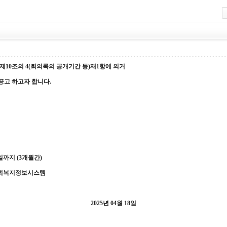
제10조의 4(회의록의 공개기간 등)재1항에 의거
이 공고 하고자 합니다
.
일까지
(3
개월간
)
회복지정보시스템
2025
년
04
월 18
일